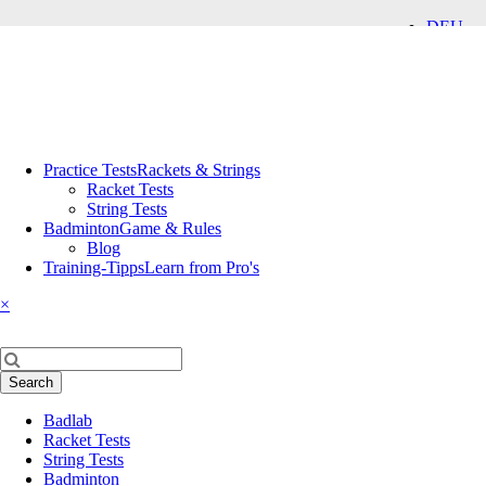
DEU
ENG
Skip
Practice Tests
Rackets & Strings
navigation
Racket Tests
String Tests
Badminton
Game & Rules
Blog
Training-Tipps
Learn from Pro's
×
Keywords
Search
Skip
Badlab
navigation
Racket Tests
String Tests
Badminton