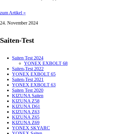
Yonex
zum Artikel »
Nanoflare
24. November 2024
700
Pro
-
Saiten-Test
Clears
leicht
gemacht
Saiten Test 2024
YONEX EXBOLT 68
Saiten-Test 2022
YONEX EXBOLT 65
Saiten-Test 2021
YONEX EXBOLT 63
Saiten Test 2020
KIZUNA Saiten
KIZUNA Z58
KIZUNA D61
KIZUNA Z63
KIZUNA Z65
KIZUNA Z69
YONEX SKYARC
YONEX Saiten