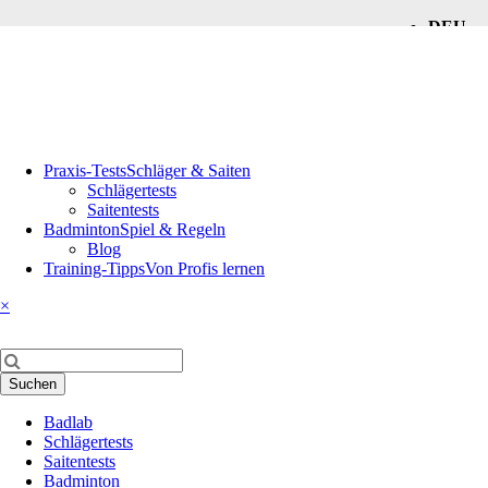
DEU
ENG
Navigation
Praxis-Tests
Schläger & Saiten
überspringen
Schlägertests
Saitentests
Badminton
Spiel & Regeln
Blog
Training-Tipps
Von Profis lernen
×
Suchbegriffe
Suchen
Navigation
Badlab
überspringen
Schlägertests
Saitentests
Badminton