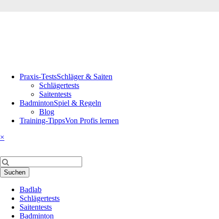
Navigation
Praxis-Tests
Schläger & Saiten
überspringen
Schlägertests
Saitentests
Badminton
Spiel & Regeln
Blog
Training-Tipps
Von Profis lernen
×
Suchbegriffe
Suchen
Navigation
Badlab
überspringen
Schlägertests
Saitentests
Badminton