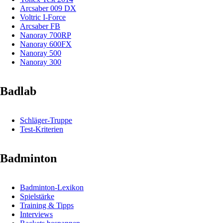
Arcsaber 009 DX
Voltric I-Force
Arcsaber FB
Nanoray 700RP
Nanoray 600FX
Nanoray 500
Nanoray 300
Badlab
Schläger-Truppe
Test-Kriterien
Badminton
Badminton-Lexikon
Spielstärke
Training & Tipps
Interviews