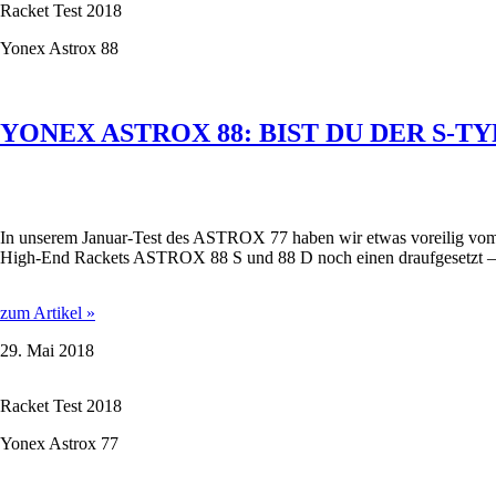
Racket Test 2018
FÜR
EINZELKÄMPFER.
Yonex Astrox 88
YONEX ASTROX 88: BIST DU DER S-T
In unserem Januar-Test des ASTROX 77 haben wir etwas voreilig vom
High-End Rackets ASTROX 88 S und 88 D noch einen draufgesetzt – ind
YONEX
zum Artikel »
ASTROX
29. Mai 2018
88:
BIST
DU
Racket Test 2018
DER
S-
Yonex Astrox 77
TYP
ODER
DER