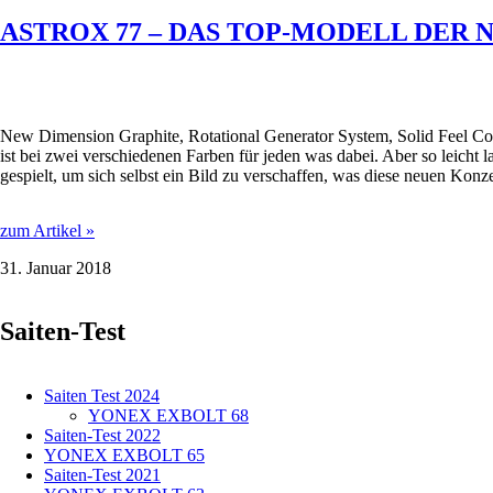
D-
ASTROX 77 – DAS TOP-MODELL DER 
TYP?
New Dimension Graphite, Rotational Generator System, Solid Feel Cor
ist bei zwei verschiedenen Farben für jeden was dabei. Aber so l
gespielt, um sich selbst ein Bild zu verschaffen, was diese neuen Konze
ASTROX
zum Artikel »
77
31. Januar 2018
–
DAS
TOP-
Saiten-Test
MODELL
DER
NEUEN
YONEX
Saiten Test 2024
BADMINTON-
YONEX EXBOLT 68
SCHLÄGER-
Saiten-Test 2022
SERIE
YONEX EXBOLT 65
IM
Saiten-Test 2021
PRAXIS-