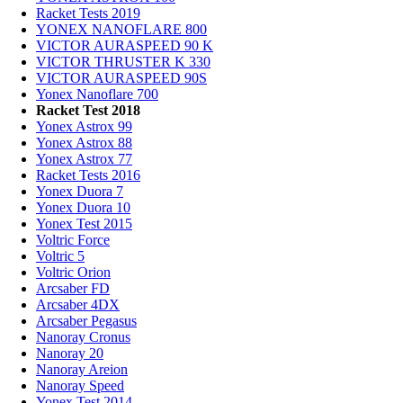
Racket Tests 2019
YONEX NANOFLARE 800
VICTOR AURASPEED 90 K
VICTOR THRUSTER K 330
VICTOR AURASPEED 90S
Yonex Nanoflare 700
Racket Test 2018
Yonex Astrox 99
Yonex Astrox 88
Yonex Astrox 77
Racket Tests 2016
Yonex Duora 7
Yonex Duora 10
Yonex Test 2015
Voltric Force
Voltric 5
Voltric Orion
Arcsaber FD
Arcsaber 4DX
Arcsaber Pegasus
Nanoray Cronus
Nanoray 20
Nanoray Areion
Nanoray Speed
Yonex Test 2014