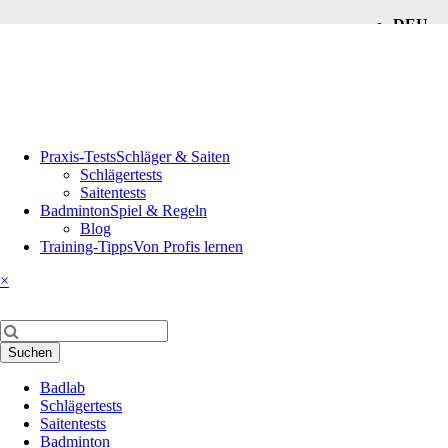
DEU
ENG
Navigation
Praxis-Tests
Schläger & Saiten
überspringen
Schlägertests
Saitentests
Badminton
Spiel & Regeln
Blog
Training-Tipps
Von Profis lernen
×
Suchbegriffe
Suchen
Navigation
Badlab
überspringen
Schlägertests
Saitentests
Badminton