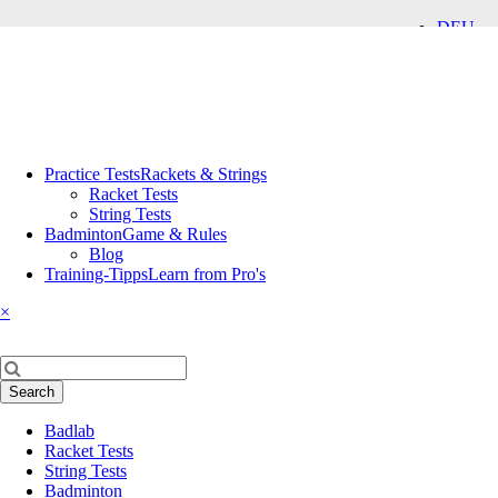
DEU
ENG
Skip
Practice Tests
Rackets & Strings
navigation
Racket Tests
String Tests
Badminton
Game & Rules
Blog
Training-Tipps
Learn from Pro's
×
Keywords
Search
Skip
Badlab
navigation
Racket Tests
String Tests
Badminton