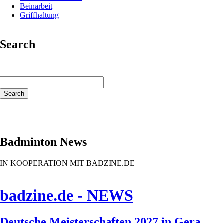
Beinarbeit
Griffhaltung
Search
Keywords
Search
Badminton News
IN KOOPERATION MIT BADZINE.DE
badzine.de - NEWS
Deutsche Meisterschaften 2027 in Gera