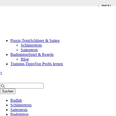
DEU
ENG
Navigation
Praxis-Tests
Schläger & Saiten
überspringen
Schlägertests
Saitentests
Badminton
Spiel & Regeln
Blog
Training-Tipps
Von Profis lernen
×
Suchbegriffe
Suchen
Navigation
Badlab
überspringen
Schlägertests
Saitentests
Badminton