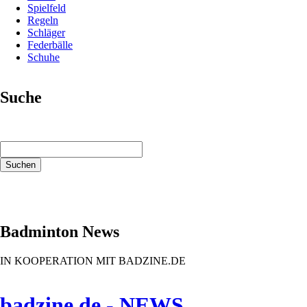
Spielfeld
Regeln
Schläger
Federbälle
Schuhe
Suche
Suchbegriffe
Suchen
Badminton News
IN KOOPERATION MIT BADZINE.DE
badzine.de - NEWS