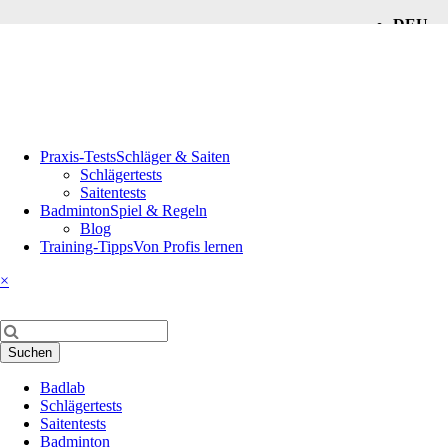
DEU
ENG
Navigation
Praxis-Tests
Schläger & Saiten
überspringen
Schlägertests
Saitentests
Badminton
Spiel & Regeln
Blog
Training-Tipps
Von Profis lernen
×
Suchbegriffe
Suchen
Navigation
Badlab
überspringen
Schlägertests
Saitentests
Badminton