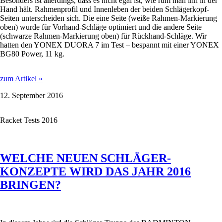
Besonders ist allerdings, dass es nicht egal ist, wie rum man ihn in der
Hand hält. Rahmenprofil und Innenleben der beiden Schlägerkopf-
Seiten unterscheiden sich. Die eine Seite (weiße Rahmen-Markierung
oben) wurde für Vorhand-Schläge optimiert und die andere Seite
(schwarze Rahmen-Markierung oben) für Rückhand-Schläge. Wir
hatten den YONEX DUORA 7 im Test – bespannt mit einer YONEX
BG80 Power, 11 kg.
BADMINTON-
zum Artikel »
SCHLÄGER-
12. September 2016
TEST
2016:
YONEX
Racket Tests 2016
DUORA
7
WELCHE NEUEN SCHLÄGER-
KONZEPTE WIRD DAS JAHR 2016
BRINGEN?