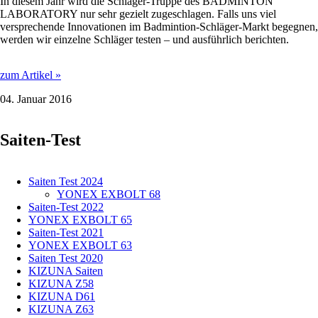
In diesem Jahr wird die Schläger-Truppe des BADMINTON
LABORATORY nur sehr gezielt zugeschlagen. Falls uns viel
versprechende Innovationen im Badmintion-Schläger-Markt begegnen,
werden wir einzelne Schläger testen – und ausführlich berichten.
WELCHE
zum Artikel »
NEUEN
04. Januar 2016
SCHLÄGER-
KONZEPTE
WIRD
Saiten-Test
DAS
JAHR
2016
BRINGEN?
Saiten Test 2024
YONEX EXBOLT 68
Saiten-Test 2022
YONEX EXBOLT 65
Saiten-Test 2021
YONEX EXBOLT 63
Saiten Test 2020
KIZUNA Saiten
KIZUNA Z58
KIZUNA D61
KIZUNA Z63