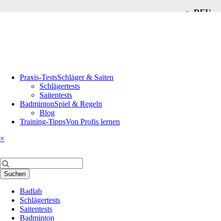
DEU
ENG
Navigation
Praxis-Tests
Schläger & Saiten
überspringen
Schlägertests
Saitentests
Badminton
Spiel & Regeln
Blog
Training-Tipps
Von Profis lernen
×
Suchbegriffe
Suchen
Navigation
Badlab
überspringen
Schlägertests
Saitentests
Badminton