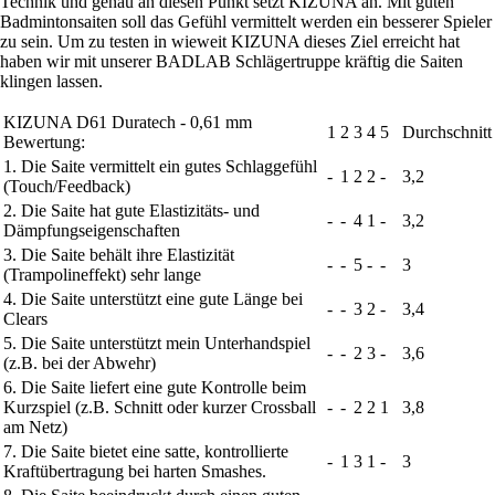
Technik und genau an diesen Punkt setzt KIZUNA an. Mit guten
Badmintonsaiten soll das Gefühl vermittelt werden ein besserer Spieler
zu sein. Um zu testen in wieweit KIZUNA dieses Ziel erreicht hat
haben wir mit unserer BADLAB Schlägertruppe kräftig die Saiten
klingen lassen.
KIZUNA D61 Duratech - 0,61 mm
1
2
3
4
5
Durchschnitt
Bewertung:
1. Die Saite vermittelt ein gutes Schlaggefühl
-
1
2
2
-
3,2
(Touch/Feedback)
2. Die Saite hat gute Elastizitäts- und
-
-
4
1
-
3,2
Dämpfungseigenschaften
3. Die Saite behält ihre Elastizität
-
-
5
-
-
3
(Trampolineffekt) sehr lange
4. Die Saite unterstützt eine gute Länge bei
-
-
3
2
-
3,4
Clears
5. Die Saite unterstützt mein Unterhandspiel
-
-
2
3
-
3,6
(z.B. bei der Abwehr)
6. Die Saite liefert eine gute Kontrolle beim
Kurzspiel (z.B. Schnitt oder kurzer Crossball
-
-
2
2
1
3,8
am Netz)
7. Die Saite bietet eine satte, kontrollierte
-
1
3
1
-
3
Kraftübertragung bei harten Smashes.