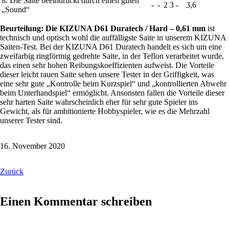
8. Die Saite beeindruckt durch einen guten
-
-
2
3
-
3,6
„Sound“
Beurteilung: Die KIZUNA D61 Duratech / Hard – 0,61 mm
ist
technisch und optisch wohl die auffälligste Saite in unserem KIZUNA
Saiten-Test. Bei der KIZUNA D61 Duratech handelt es sich um eine
zweifarbig ringförmig gedrehte Saite, in der Teflon verarbeitet wurde,
das einen sehr hohen Reibungskoeffizienten aufweist. Die Vorteile
dieser leicht rauen Saite sehen unsere Tester in der Griffigkeit, was
eine sehr gute „Kontrolle beim Kurzspiel“ und „kontrollierten Abwehr
beim Unterhandspiel“ ermöglicht. Ansonsten fallen die Vorteile dieser
sehr harten Saite wahrscheinlich eher für sehr gute Spieler ins
Gewicht, als für ambitionierte Hobbyspieler, wie es die Mehrzahl
unserer Tester sind.
16. November 2020
Zurück
Einen Kommentar schreiben