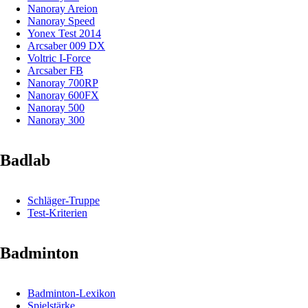
Nanoray Areion
Nanoray Speed
Yonex Test 2014
Arcsaber 009 DX
Voltric I-Force
Arcsaber FB
Nanoray 700RP
Nanoray 600FX
Nanoray 500
Nanoray 300
Badlab
Schläger-Truppe
Test-Kriterien
Badminton
Badminton-Lexikon
Spielstärke