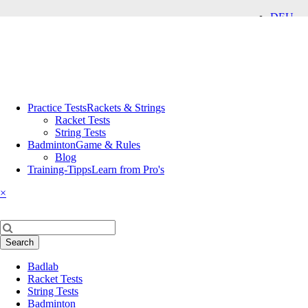
DEU
ENG
Skip
Practice Tests
Rackets & Strings
navigation
Racket Tests
String Tests
Badminton
Game & Rules
Blog
Training-Tipps
Learn from Pro's
×
Keywords
Search
Skip
Badlab
navigation
Racket Tests
String Tests
Badminton