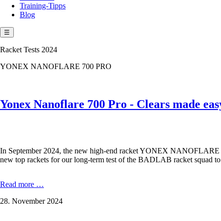
Training-Tipps
Blog
☰
Racket Tests 2024
YONEX NANOFLARE 700 PRO
Yonex Nanoflare 700 Pro - Clears made eas
In September 2024, the new high-end racket YONEX NANOFLARE 700
new top rackets for our long-term test of the BADLAB racket squad 
Yonex
Read more …
Nanoflare
28. November 2024
700
Pro
-