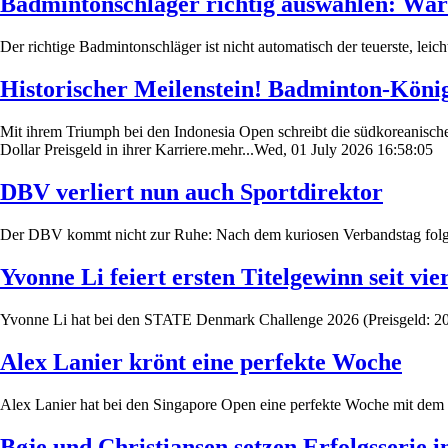
Badmintonschläger richtig auswählen: Wa
Der richtige Badmintonschläger ist nicht automatisch der teuerste, leic
Historischer Meilenstein! Badminton-Köni
Mit ihrem Triumph bei den Indonesia Open schreibt die südkoreanisch
Dollar Preisgeld in ihrer Karriere.mehr...Wed, 01 July 2026 16:58:05
DBV verliert nun auch Sportdirektor
Der DBV kommt nicht zur Ruhe: Nach dem kuriosen Verbandstag folgt 
Yvonne Li feiert ersten Titelgewinn seit vie
Yvonne Li hat bei den STATE Denmark Challenge 2026 (Preisgeld: 20.00
Alex Lanier krönt eine perfekte Woche
Alex Lanier hat bei den Singapore Open eine perfekte Woche mit dem
Bøje und Christiansen setzen Erfolgsserie i