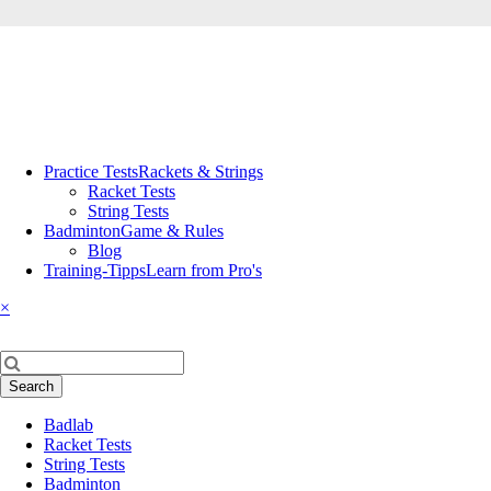
Skip
Practice Tests
Rackets & Strings
navigation
Racket Tests
String Tests
Badminton
Game & Rules
Blog
Training-Tipps
Learn from Pro's
×
Keywords
Search
Skip
Badlab
navigation
Racket Tests
String Tests
Badminton