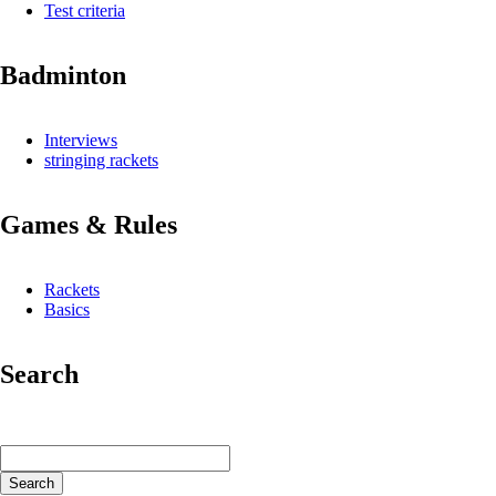
Test criteria
Badminton
Interviews
stringing rackets
Games & Rules
Rackets
Basics
Search
Keywords
Search