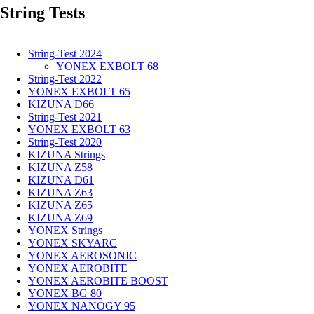
String Tests
Clears
made
easy
String-Test 2024
YONEX EXBOLT 68
String-Test 2022
YONEX EXBOLT 65
KIZUNA D66
String-Test 2021
YONEX EXBOLT 63
String-Test 2020
KIZUNA Strings
KIZUNA Z58
KIZUNA D61
KIZUNA Z63
KIZUNA Z65
KIZUNA Z69
YONEX Strings
YONEX SKYARC
YONEX AEROSONIC
YONEX AEROBITE
YONEX AEROBITE BOOST
YONEX BG 80
YONEX NANOGY 95