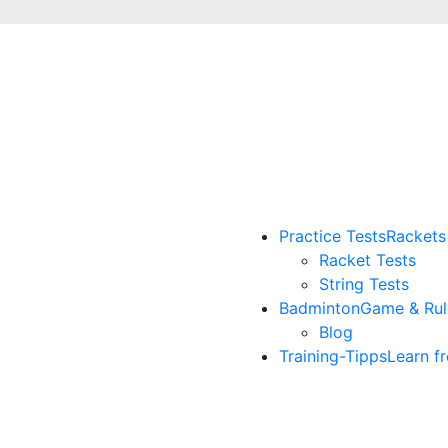
Practice Tests
Rackets
Racket Tests
String Tests
Badminton
Game & Rul
Blog
Training-Tipps
Learn f