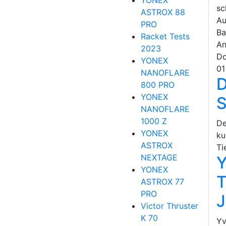
YONEX
sc
ASTROX 88
Au
PRO
Ba
Racket Tests
An
2023
Do
YONEX
01
NANOFLARE
D
800 PRO
YONEX
S
NANOFLARE
1000 Z
De
YONEX
ku
ASTROX
Ti
NEXTAGE
Y
YONEX
T
ASTROX 77
PRO
J
Victor Thruster
K 70
Yv