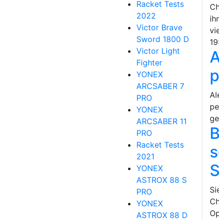
Racket Tests
Ch
2022
ih
Victor Brave
vi
Sword 1800 D
19
Victor Light
A
Fighter
p
YONEX
ARCSABER 7
Al
PRO
pe
YONEX
ge
ARCSABER 11
B
PRO
Racket Tests
s
2021
S
YONEX
ASTROX 88 S
Si
PRO
Ch
YONEX
Op
ASTROX 88 D