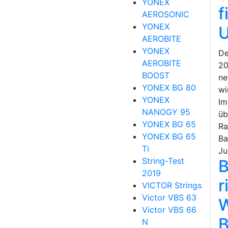
YONEX
f
AEROSONIC
YONEX
U
AEROBITE
YONEX
De
AEROBITE
20
BOOST
ne
YONEX BG 80
wi
YONEX
Im
NANOGY 95
üb
YONEX BG 65
Ra
YONEX BG 65
Ba
Ti
Ju
String-Test
B
2019
r
VICTOR Strings
Victor VBS 63
W
Victor VBS 66
B
N