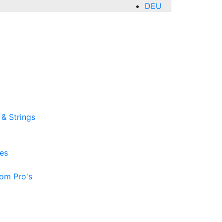
DEU
ENG
 & Strings
es
rom Pro's