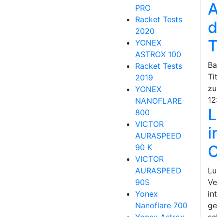
A
PRO
Racket Tests
d
2020
T
YONEX
ASTROX 100
Ba
Racket Tests
Ti
2019
zu
YONEX
12
NANOFLARE
L
800
VICTOR
i
AURASPEED
90 K
VICTOR
AURASPEED
Lu
90S
Ve
Yonex
in
Nanoflare 700
ge