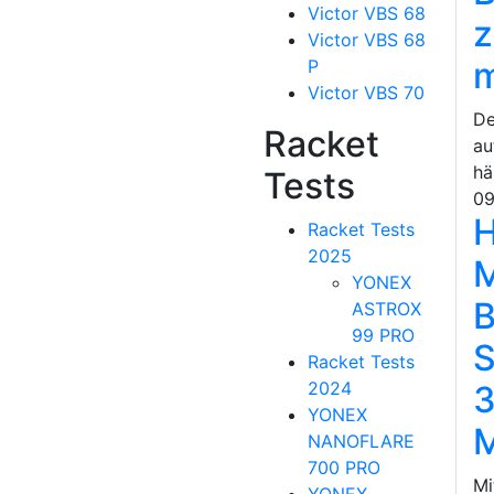
Victor VBS 68
Victor VBS 68
P
Victor VBS 70
De
Racket
au
hä
Tests
09
H
Racket Tests
2025
M
YONEX
B
ASTROX
99 PRO
S
Racket Tests
2024
3
YONEX
M
NANOFLARE
700 PRO
Mi