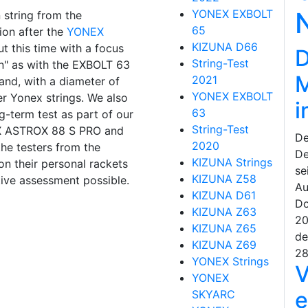
YONEX EXBOLT
string from the
65
ion after the
YONEX
KIZUNA D66
ut this time with a focus
D
String-Test
on" as with the EXBOLT 63
M
2021
and, with a diameter of
YONEX EXBOLT
r Yonex strings. We also
i
63
-term test as part of our
String-Test
NEX ASTROX 88 S PRO and
De
2020
he testers from the
De
KIZUNA Strings
 their personal rackets
se
KIZUNA Z58
ive assessment possible.
Au
KIZUNA D61
Do
KIZUNA Z63
20
KIZUNA Z65
de
KIZUNA Z69
28
YONEX Strings
V
YONEX
e
SKYARC