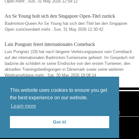
Open.mehr...Sun, 31 May 2026 12:59:12
An Se Young holt sich den Singapore Open-Titel zurück
Badminton-Queen An Se Young hat sich den Titel bei den Singapore
Open zurückerobert.mehr...Sun, 31 May 2026 12:30:42
Luis Pongratz feiert internationales Comeback
Luis Pongratz (19) hat nach längerer Verletzungspause sein Comeback
auf der internationalen Badminton-Turnierserie gefeiert. Im Gespräch mit
badzine.de schildert er seine Eindrücke von den ersten Turnieren, den
aktuellen Trainingsbedingungen in Dänemark sowie seine weiteren
Wettkampfpläne.mehr...Sat, 30 May 2026 19:08:14
This website uses cookies to ensure you get
the best experience on our website.
Learn more
BLOG
CONTACT
IMPRINT
PRIVACY
TERMS OF USE
Got it!