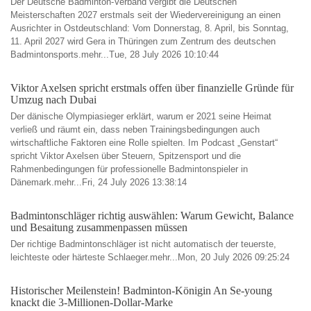
Der Deutsche Badminton-Verband vergibt die Deutschen
Meisterschaften 2027 erstmals seit der Wiedervereinigung an einen
Ausrichter in Ostdeutschland: Vom Donnerstag, 8. April, bis Sonntag,
11. April 2027 wird Gera in Thüringen zum Zentrum des deutschen
Badmintonsports.mehr...Tue, 28 July 2026 10:10:44
Viktor Axelsen spricht erstmals offen über finanzielle Gründe für
Umzug nach Dubai
Der dänische Olympiasieger erklärt, warum er 2021 seine Heimat
verließ und räumt ein, dass neben Trainingsbedingungen auch
wirtschaftliche Faktoren eine Rolle spielten. Im Podcast „Genstart“
spricht Viktor Axelsen über Steuern, Spitzensport und die
Rahmenbedingungen für professionelle Badmintonspieler in
Dänemark.mehr...Fri, 24 July 2026 13:38:14
Badmintonschläger richtig auswählen: Warum Gewicht, Balance
und Besaitung zusammenpassen müssen
Der richtige Badmintonschläger ist nicht automatisch der teuerste,
leichteste oder härteste Schlaeger.mehr...Mon, 20 July 2026 09:25:24
Historischer Meilenstein! Badminton-Königin An Se-young
knackt die 3-Millionen-Dollar-Marke