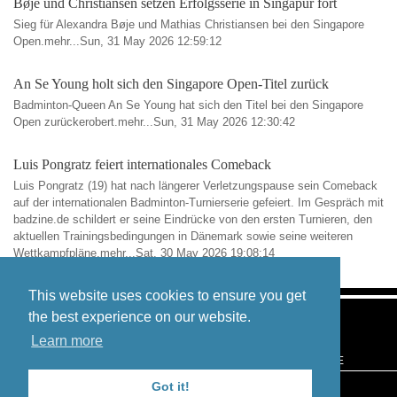
Bøje und Christiansen setzen Erfolgsserie in Singapur fort
Sieg für Alexandra Bøje und Mathias Christiansen bei den Singapore
Open.mehr...Sun, 31 May 2026 12:59:12
An Se Young holt sich den Singapore Open-Titel zurück
Badminton-Queen An Se Young hat sich den Titel bei den Singapore
Open zurückerobert.mehr...Sun, 31 May 2026 12:30:42
Luis Pongratz feiert internationales Comeback
Luis Pongratz (19) hat nach längerer Verletzungspause sein Comeback
auf der internationalen Badminton-Turnierserie gefeiert. Im Gespräch mit
badzine.de schildert er seine Eindrücke von den ersten Turnieren, den
aktuellen Trainingsbedingungen in Dänemark sowie seine weiteren
Wettkampfpläne.mehr...Sat, 30 May 2026 19:08:14
This website uses cookies to ensure you get
the best experience on our website.
Learn more
BLOG
CONTACT
IMPRINT
PRIVACY
TERMS OF USE
Got it!