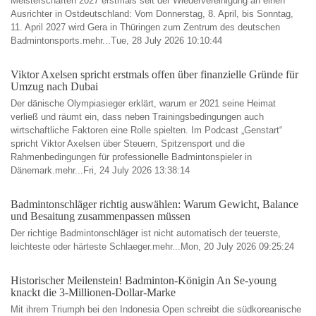
Meisterschaften 2027 erstmals seit der Wiedervereinigung an einen
Ausrichter in Ostdeutschland: Vom Donnerstag, 8. April, bis Sonntag,
11. April 2027 wird Gera in Thüringen zum Zentrum des deutschen
Badmintonsports.mehr...Tue, 28 July 2026 10:10:44
Viktor Axelsen spricht erstmals offen über finanzielle Gründe für
Umzug nach Dubai
Der dänische Olympiasieger erklärt, warum er 2021 seine Heimat
verließ und räumt ein, dass neben Trainingsbedingungen auch
wirtschaftliche Faktoren eine Rolle spielten. Im Podcast „Genstart“
spricht Viktor Axelsen über Steuern, Spitzensport und die
Rahmenbedingungen für professionelle Badmintonspieler in
Dänemark.mehr...Fri, 24 July 2026 13:38:14
Badmintonschläger richtig auswählen: Warum Gewicht, Balance
und Besaitung zusammenpassen müssen
Der richtige Badmintonschläger ist nicht automatisch der teuerste,
leichteste oder härteste Schlaeger.mehr...Mon, 20 July 2026 09:25:24
Historischer Meilenstein! Badminton-Königin An Se-young
knackt die 3-Millionen-Dollar-Marke
Mit ihrem Triumph bei den Indonesia Open schreibt die südkoreanische