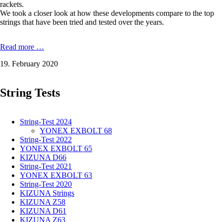
rackets.
We took a closer look at how these developments compare to the top
strings that have been tried and tested over the years.
YONEX
Read more …
AEROSONIC
19. February 2020
-
0,61
mm
String Tests
in
the
test
String-Test 2024
YONEX EXBOLT 68
String-Test 2022
YONEX EXBOLT 65
KIZUNA D66
String-Test 2021
YONEX EXBOLT 63
String-Test 2020
KIZUNA Strings
KIZUNA Z58
KIZUNA D61
KIZUNA Z63