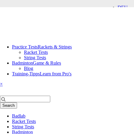
DEU
ENG
Skip
Practice Tests
Rackets & Strings
navigation
Racket Tests
String Tests
Badminton
Game & Rules
Blog
Training-Tipps
Learn from Pro's
×
Keywords
Search
Skip
Badlab
navigation
Racket Tests
String Tests
Badminton