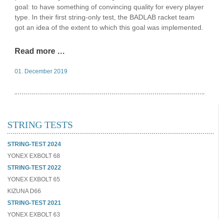
goal: to have something of convincing quality for every player
type. In their first string-only test, the BADLAB racket team
got an idea of ​​the extent to which this goal was implemented.
Read more …
01. December 2019
STRING TESTS
STRING-TEST 2024
YONEX EXBOLT 68
STRING-TEST 2022
YONEX EXBOLT 65
KIZUNA D66
STRING-TEST 2021
YONEX EXBOLT 63