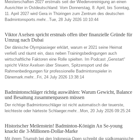
Meisterschaften 2027 erstmals seit der Wiedervereinigung an einen
Ausrichter in Ostdeutschland: Vom Donnerstag, 8. April, bis Sonntag,
11. April 2027 wird Gera in Thüringen zum Zentrum des deutschen
Badmintonsports.mehr...Tue, 28 July 2026 10:10:44
Viktor Axelsen spricht erstmals offen über finanzielle Gründe für
Umzug nach Dubai
Der dänische Olympiasieger erklärt, warum er 2021 seine Heimat
verließ und räumt ein, dass neben Trainingsbedingungen auch
wirtschaftliche Faktoren eine Rolle spielten. Im Podcast „Genstart“
spricht Viktor Axelsen über Steuern, Spitzensport und die
Rahmenbedingungen für professionelle Badmintonspieler in
Dänemark.mehr...Fri, 24 July 2026 13:38:14
Badmintonschläger richtig auswählen: Warum Gewicht, Balance
und Besaitung zusammenpassen müssen
Der richtige Badmintonschläger ist nicht automatisch der teuerste,
leichteste oder härteste Schlaeger.mehr...Mon, 20 July 2026 09:25:24
Historischer Meilenstein! Badminton-Königin An Se-young
knackt die 3-Millionen-Dollar-Marke
Mit ihrem Triumph bei den Indonesia Open schreibt die südkoreanische