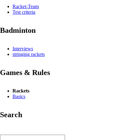
Racket-Team
Test criteria
Badminton
Interviews
stringing rackets
Games & Rules
Rackets
Basics
Search
Keywords