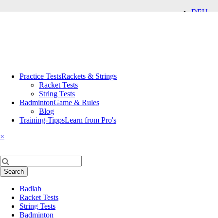
DEU
ENG
Skip
Practice Tests
Rackets & Strings
navigation
Racket Tests
String Tests
Badminton
Game & Rules
Blog
Training-Tipps
Learn from Pro's
×
Keywords
Search
Skip
Badlab
navigation
Racket Tests
String Tests
Badminton