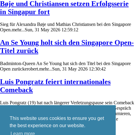
Bøje und Christiansen setzen Erfolgsserie
in Singapur fort
Sieg für Alexandra Bøje und Mathias Christiansen bei den Singapore
Open.mehr...Sun, 31 May 2026 12:59:12
An Se Young holt sich den Singapore Open-
Titel zurück
Badminton-Queen An Se Young hat sich den Titel bei den Singapore
Open zurückerobert.mehr...Sun, 31 May 2026 12:30:42
Luis Pongratz feiert internationales
Comeback
Luis Pongratz (19) hat nach längerer Verletzungspause sein Comeback
auf der internationalen Badminton-Turnierserie gefeiert. Im Gespräch
mit badzine.de schildert er seine Eindrücke von den ersten Turnieren,
This website uses cookies to ensure you get
den aktuellen Trainingsbedingungen in Dänemark sowie seine
weiteren Wettkampfpläne.mehr...Sat, 30 May 2026 19:08:14
the best experience on our website.
Learn more
Skip