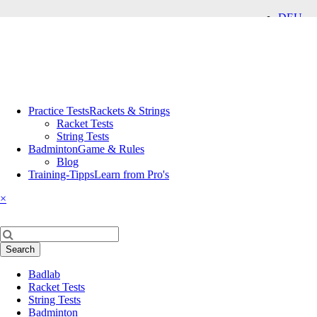
DEU
ENG
Skip
Practice Tests
Rackets & Strings
navigation
Racket Tests
String Tests
Badminton
Game & Rules
Blog
Training-Tipps
Learn from Pro's
×
Keywords
Search
Skip
Badlab
navigation
Racket Tests
String Tests
Badminton