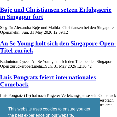
Bøje und Christiansen setzen Erfolgsserie
in Singapur fort
Sieg für Alexandra Bøje und Mathias Christiansen bei den Singapore
Open.mehr...Sun, 31 May 2026 12:59:12
An Se Young holt sich den Singapore Open-
Titel zurück
Badminton-Queen An Se Young hat sich den Titel bei den Singapore
Open zurückerobert.mehr...Sun, 31 May 2026 12:30:42
Luis Pongratz feiert internationales
Comeback
Luis Pongratz (19) hat nach längerer Verletzungspause sein Comeback
auf der internationalen Badminton-Turnierserie gefeiert. Im Gespräch
mit badzine.de schildert er seine Eindrücke von den ersten Turnieren,
This website uses cookies to ensure you get
den aktuellen Trainingsbedingungen in Dänemark sowie seine
weiteren Wettkampfpläne.mehr...Sat, 30 May 2026 19:08:14
the best experience on our website.