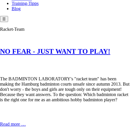
Training-Tipps
Blog
☰
Racket-Team
NO FEAR - JUST WANT TO PLAY!
The BADMINTON LABORATORY's "racket team" has been
making the Hamburg badminton courts unsafe since autumn 2013. But
don't worry - the boys and girls are tough only on their equipment!
Because they want answers. To the question: Which badminton racket
is the right one for me as an ambitious hobby badminton player?
NO
Read more …
FEAR