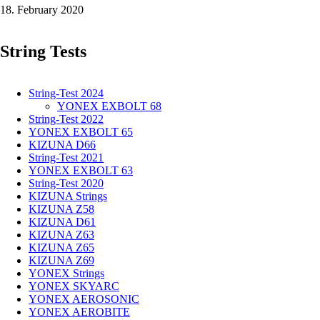
18. February 2020
-
JUST
WANT
String Tests
TO
PLAY!
String-Test 2024
YONEX EXBOLT 68
String-Test 2022
YONEX EXBOLT 65
KIZUNA D66
String-Test 2021
YONEX EXBOLT 63
String-Test 2020
KIZUNA Strings
KIZUNA Z58
KIZUNA D61
KIZUNA Z63
KIZUNA Z65
KIZUNA Z69
YONEX Strings
YONEX SKYARC
YONEX AEROSONIC
YONEX AEROBITE