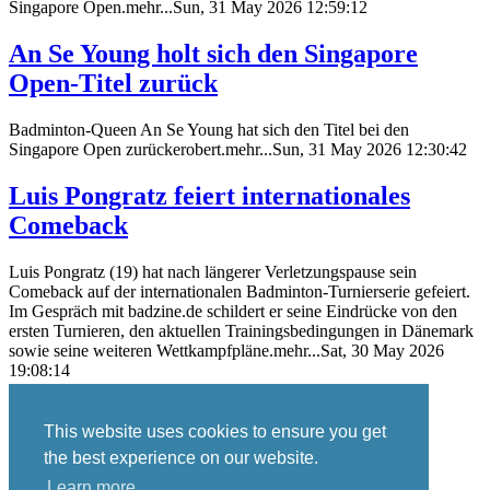
Singapore Open.mehr...Sun, 31 May 2026 12:59:12
An Se Young holt sich den Singapore
Open-Titel zurück
Badminton-Queen An Se Young hat sich den Titel bei den
Singapore Open zurückerobert.mehr...Sun, 31 May 2026 12:30:42
Luis Pongratz feiert internationales
Comeback
Luis Pongratz (19) hat nach längerer Verletzungspause sein
Comeback auf der internationalen Badminton-Turnierserie gefeiert.
Im Gespräch mit badzine.de schildert er seine Eindrücke von den
ersten Turnieren, den aktuellen Trainingsbedingungen in Dänemark
sowie seine weiteren Wettkampfpläne.mehr...Sat, 30 May 2026
19:08:14
This website uses cookies to ensure you get
Skip navigation
the best experience on our website.
Blog
Learn more