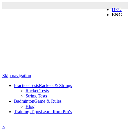
DEU
ENG
Skip navigation
Practice Tests
Rackets & Strings
Racket Tests
String Tests
Badminton
Game & Rules
Blog
Training-Tipps
Learn from Pro's
×