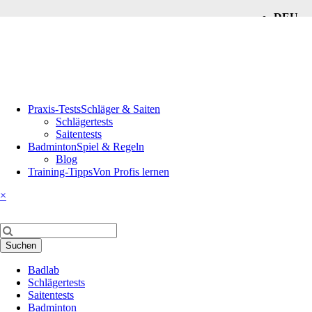
DEU
ENG
Navigation
Praxis-Tests
Schläger & Saiten
überspringen
Schlägertests
Saitentests
Badminton
Spiel & Regeln
Blog
Training-Tipps
Von Profis lernen
×
Suchbegriffe
Suchen
Navigation
Badlab
überspringen
Schlägertests
Saitentests
Badminton