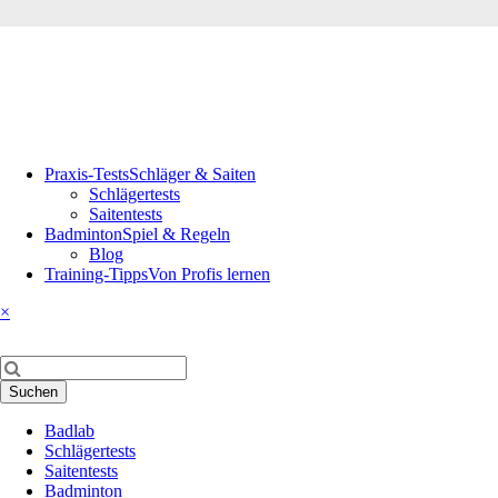
Navigation
Praxis-Tests
Schläger & Saiten
überspringen
Schlägertests
Saitentests
Badminton
Spiel & Regeln
Blog
Training-Tipps
Von Profis lernen
×
Suchbegriffe
Suchen
Navigation
Badlab
überspringen
Schlägertests
Saitentests
Badminton