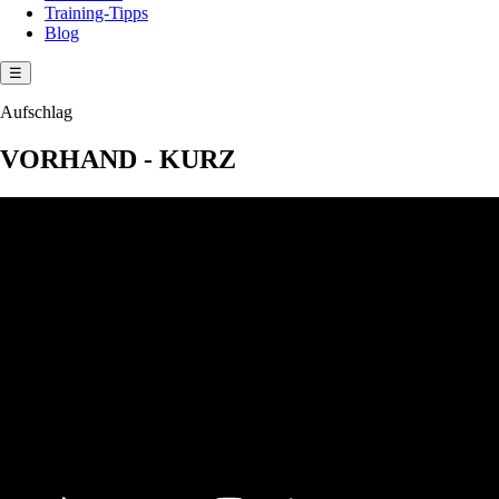
Training-Tipps
Blog
☰
Aufschlag
VORHAND - KURZ