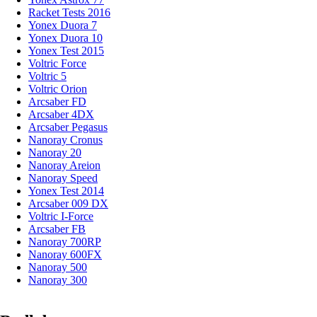
Racket Tests 2016
Yonex Duora 7
Yonex Duora 10
Yonex Test 2015
Voltric Force
Voltric 5
Voltric Orion
Arcsaber FD
Arcsaber 4DX
Arcsaber Pegasus
Nanoray Cronus
Nanoray 20
Nanoray Areion
Nanoray Speed
Yonex Test 2014
Arcsaber 009 DX
Voltric I-Force
Arcsaber FB
Nanoray 700RP
Nanoray 600FX
Nanoray 500
Nanoray 300